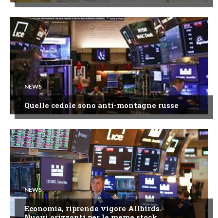
NEWS
Quelle cedole sono anti-montagne russe
NEWS
Economia, riprende vigore Allbirds.
Nuovi orizzonti per le meme stock