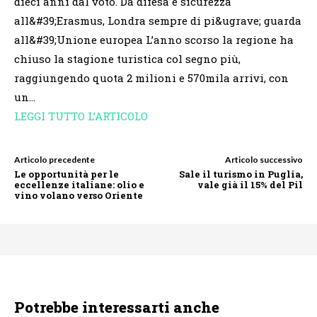
dieci anni dal voto. Da difesa e sicurezza
all&#39;Erasmus, Londra sempre di pi&ugrave; guarda
all&#39;Unione europea L’anno scorso la regione ha
chiuso la stagione turistica col segno più,
raggiungendo quota 2 milioni e 570mila arrivi, con
un…
LEGGI TUTTO L’ARTICOLO
Articolo precedente
Articolo successivo
Le opportunità per le
Sale il turismo in Puglia,
eccellenze italiane: olio e
vale già il 15% del Pil
vino volano verso Oriente
Potrebbe interessarti anche