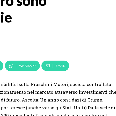
uro sono
zie
WHATSAPP
EMAIL
ibilità. Isotta Fraschini Motori, società controllata
sizionamento nel mercato attraverso investimenti ch
 di futuro. Ascolta: Un anno con i dazi di Trump.
ort cresce (anche verso gli Stati Uniti) Dalla sede di
 200 dipendenti, l’azienda guida la leadership nel