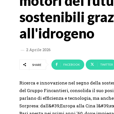
motori del fut
sostenibili gra
all'idrogeno
2 Aprile 2026
FACEBOOK
TWITTER
SHARE
Ricerca e innovazione nel segno della sosten
del Gruppo Fincantieri, consolida il suo po
parlano di efficienza e tecnologia, ma anche
Sorpresa: dall&#39;Europa alla Cina l&#39;exp
Bari aperta nei primi anni '60, dove impiega