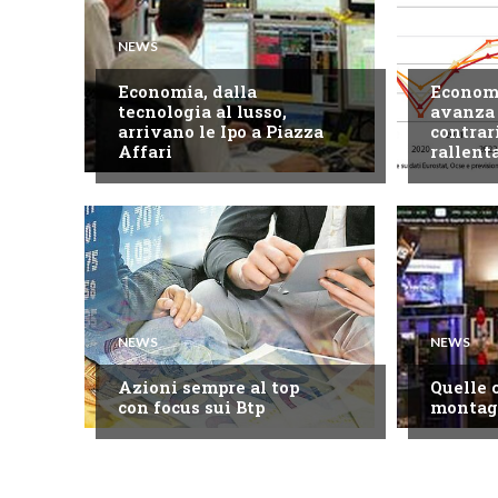
NEWS
NEWS
Economia, dalla
Economi
tecnologia al lusso,
avanza 
arrivano le Ipo a Piazza
contrar
Affari
rallent
NEWS
NEWS
Azioni sempre al top
Quelle 
con focus sui Btp
montag