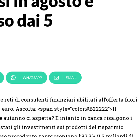
i in agosto e
so dai 5
WHATSAPP
EMAIL
 reti di consulenti finanziari abilitati all’offerta fuor
i euro. Ascolta: <span style="color:#B22222">Il
e autunno ci aspetta? E intanto in banca risalgono i
 stati gli investimenti sui prodotti del risparmio
se precedente, rappresentano l’82,3% (1,3 miliardi di