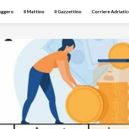
aggero
Il Mattino
Il Gazzettino
Corriere Adriatic