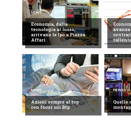
NEWS
NEWS
Economia, dalla
Economi
tecnologia al lusso,
avanza 
arrivano le Ipo a Piazza
contrar
Affari
rallent
NEWS
NEWS
Azioni sempre al top
Quelle 
con focus sui Btp
montag