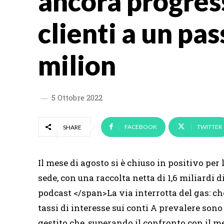
ancora progress
clienti a un pas
milion
5 Ottobre 2022
FACEBOOK
TWITTER
SHARE
Il mese di agosto si è chiuso in positivo per le
sede, con una raccolta netta di 1,6 miliardi d
podcast </span>La via interrotta del gas: ch
tassi di interesse sui conti A prevalere sono
gestito che, superando il confronto con il me