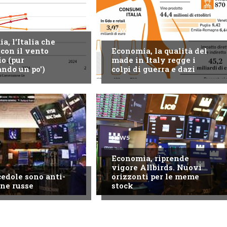
NEWS
a, l'Italia che
con il vento
Economia, la qualità del
io (pur
made in Italy regge i
ando un po')
colpi di guerra e dazi
NEWS
Economia, riprende
vigore Allbirds. Nuovi
cedole sono anti-
orizzonti per le meme
ne russe
stock