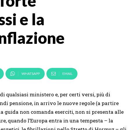
oforte
si e la
inflazione
WHATSAPP
EMAIL
di qualsiasi ministero e, per certi versi, più di
ndi pensione, in arrivo le nuove regole (a partire
 la guida non comanda eserciti, non si presenta alle
ure, quando l’Europa entra in una tempesta – la
rgetici, le fibrillazioni nello Stretto di Hormuz – gli…