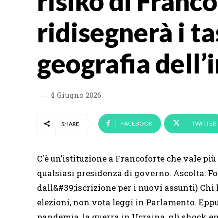
risiko di Franc
ridisegnerà i tas
geografia dell’
4 Giugno 2026
FACEBOOK
TWITTER
SHARE
C'è un’istituzione a Francoforte che vale più 
qualsiasi presidenza di governo. Ascolta: Fo
dall&#39;iscrizione per i nuovi assunti) Chi
elezioni, non vota leggi in Parlamento. Epp
pandemia, la guerra in Ucraina, gli shock ene