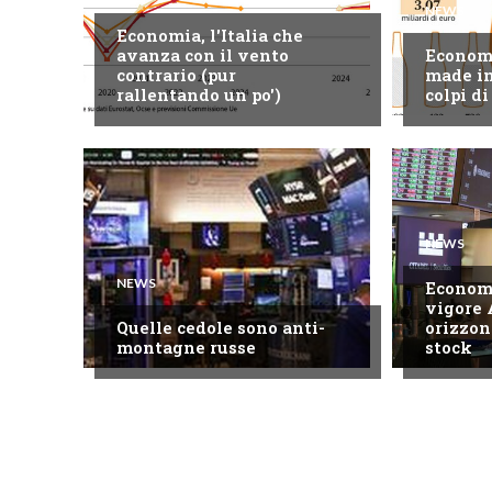
NEWS
Economia, l'Italia che
avanza con il vento
Economi
contrario (pur
made in
rallentando un po')
colpi di
NEWS
NEWS
Economi
vigore 
Quelle cedole sono anti-
orizzon
montagne russe
stock