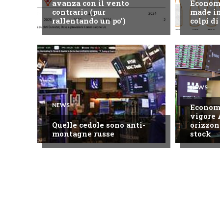
avanza con il vento
Economi
contrario (pur
made in
rallentando un po')
colpi di
NEWS
NEWS
Economi
vigore 
Quelle cedole sono anti-
orizzon
montagne russe
stock