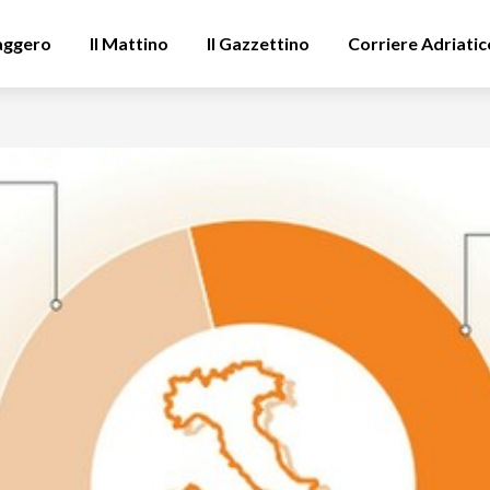
aggero
Il Mattino
Il Gazzettino
Corriere Adriatic